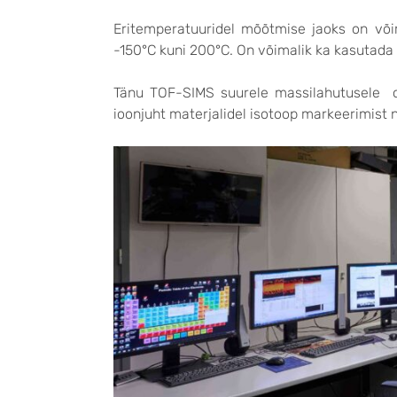
Eritemperatuuridel mõõtmise jaoks on võim
-150°C kuni 200°C. On võimalik ka kasutada
Tänu TOF-SIMS suurele massilahutusele on
ioonjuht materjalidel isotoop markeerimist 