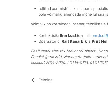
tellitud uurimistöid, kus labori spetsia
pole võimalik lahendada mõne lühiajali
Võimalik on korraldada insener-tehnilistele t
Kontaktisik:
Enn Lust
(e-mail:
enn.lust
Operaatorid:
Rait Kanarbik
ja
Priit Möl
Eesti teadustaristu teekaardi objekt „Na
Fondist (projektid „Nanomaterjalid – rakend
keskus”, 2014-2020.4.01.16-0123, 01.01.2017
Eelmine