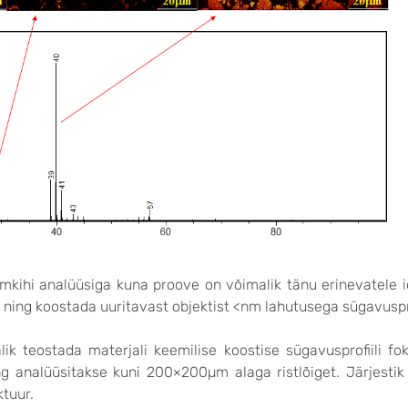
kihi analüüsiga kuna proove on võimalik tänu erinevatele io
 ning koostada uuritavast objektist <nm lahutusega sügavuspro
lik teostada materjali keemilise koostise sügavusprofiili fok
ng analüüsitakse kuni 200×200µm alaga ristlõiget. Järjestik
ktuur.