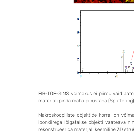
FIB-TOF-SIMS võimekus ei piirdu vaid aatom
materjali pinda maha pihustada (Sputtering)
Makroskoopiliste objektide korral on võima
ioonkiirega lõigatakse objekti vaateava ni
rekonstrueerida materjali keemiline 3D stru