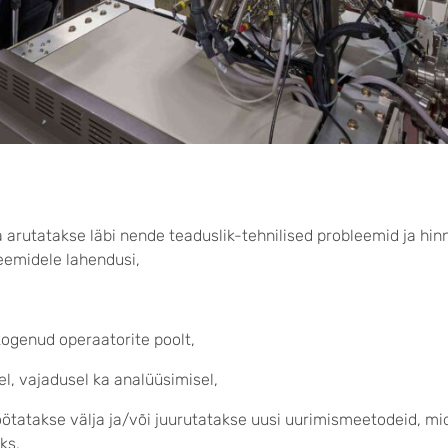
jaga arutatakse läbi nende teaduslik-tehnilised probleemid ja 
eemidele lahendusi,
ogenud operaatorite poolt,
l, vajadusel ka analüüsimisel,
töötatakse välja ja/või juurutatakse uusi uurimismeetodeid, mi
ks,