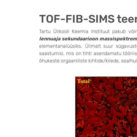
TOF-FIB-SIMS tee
Tartu Ülikooli Keemia Instituut pakub võ
lennuaja sekundaarioon massispektrome
elementanalüüsiks. Ülimalt suur sügavust
saastumisi, mis on tihti asendamatu tööriis
õhukeste orgaaniliste kihtide/kilede, sealh