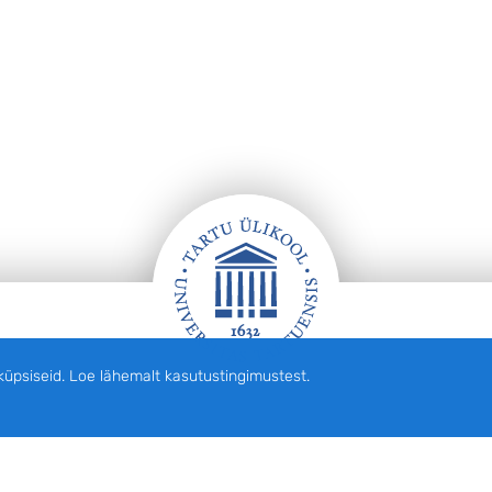
siseid. Loe lähemalt kasutustingimustest.
English
Eesti