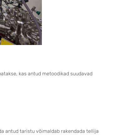
hinnatakse, kas antud metoodikad suudavad
da antud taristu võimaldab rakendada tellija