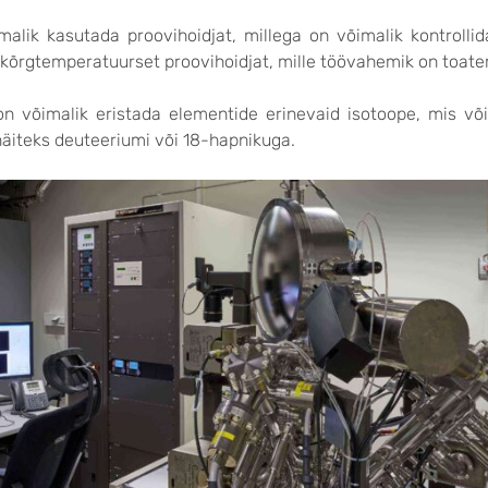
alik kasutada proovihoidjat, millega on võimalik kontrolli
 kõrgtemperatuurset proovihoidjat, mille töövahemik on toate
 võimalik eristada elementide erinevaid isotoope, mis võim
näiteks deuteeriumi või 18-hapnikuga.