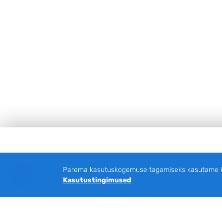
Jalus
Parema kasutuskogemuse tagamiseks kasutame küp
Kasutustingimused