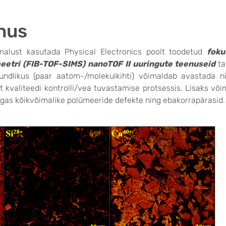
nus
imalust kasutada Physical Electronics poolt toodetud
foku
etri (FIB-TOF-SIMS) nanoTOF II uuringute teenuseid
ta
undlikus (paar aatom-/molekulkihti) võimaldab avastada n
t kvaliteedi kontrolli/vea tuvastamise protsessis. Lisaks võ
ulgas kõikvõimalike polümeeride defekte ning ebakorrapärasid.