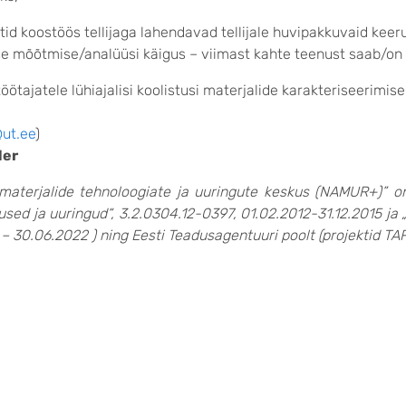
listid koostöös tellijaga lahendavad tellijale huvipakkuvaid ke
se mõõtmise/analüüsi käigus – viimast kahte teenust saab/on m
öötajatele lühiajalisi koolistusi materjalide karakteriseerimis
@ut.ee
)
ler
nomaterjalide tehnoloogiate ja uuringute keskus (NAMUR+)” 
used ja uuringud“, 3.2.0304.12-0397, 01.02.2012-31.12.2015 ja
 – 30.06.2022 ) ning Eesti Teadusagentuuri poolt (projektid T