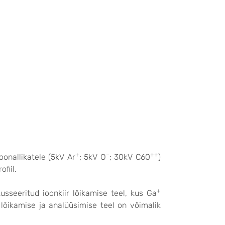
+
–
++
onallikatele (5kV Ar
; 5kV O
; 30kV C60
)
fiil.
+
usseeritud ioonkiir lõikamise teel, kus Ga
 lõikamise ja analüüsimise teel on võimalik