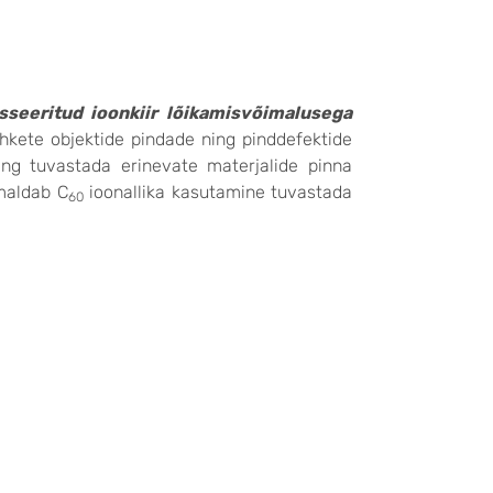
sseeritud ioonkiir lõikamisvõimalusega
hkete objektide pindade ning pinddefektide
ing tuvastada erinevate materjalide pinna
imaldab C
ioonallika kasutamine tuvastada
60