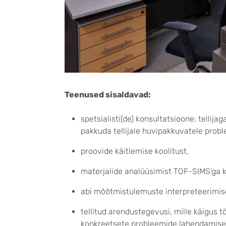
Teenused sisaldavad:
spetsialisti(de) konsultatsioone: telli
pakkuda tellijale huvipakkuvatele probl
proovide käitlemise koolitust,
materjalide analüüsimist TOF-SIMS’ga k
abi mõõtmistulemuste interpreteerimise
tellitud arendustegevusi, mille käigus 
konkreetsete probleemide lahendamise