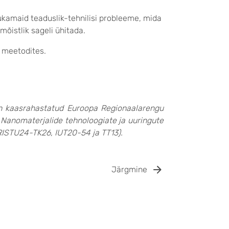
erukamaid teaduslik-tehnilisi probleeme, mida
õistlik sageli ühitada.
e meetodites.
on kaasrahastatud Euroopa Regionaalarengu
 „Nanomaterjalide tehnoloogiate ja uuringute
ARISTU24-TK26, IUT20-54 ja TT13).
Järgmine