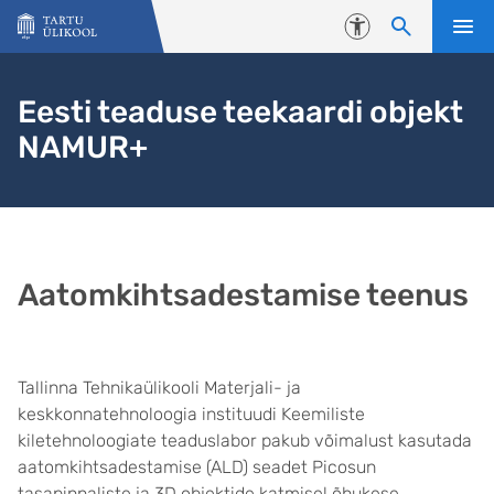
Liigu edasi põhisisu juurde
Juurdepääsetavus
Eesti teaduse teekaardi objekt
NAMUR+
Aatomkihtsadestamise teenus
Tallinna Tehnikaülikooli Materjali- ja
keskkonnatehnoloogia instituudi Keemiliste
kiletehnoloogiate teaduslabor pakub võimalust kasutada
aatomkihtsadestamise (ALD) seadet Picosun
tasapinnaliste ja 3D objektide katmisel õhukese,