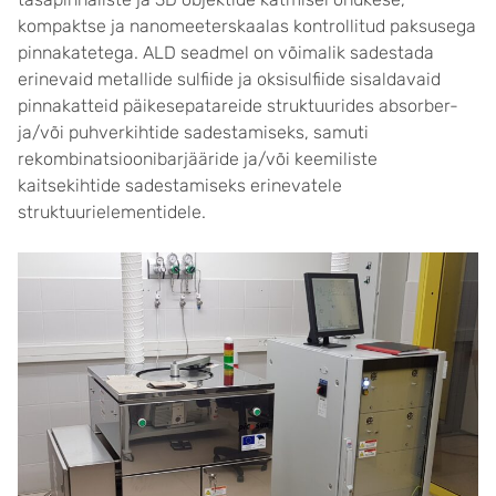
kompaktse ja nanomeeterskaalas kontrollitud paksusega
pinnakatetega. ALD seadmel on võimalik sadestada
erinevaid metallide sulfiide ja oksisulfiide sisaldavaid
pinnakatteid päikesepatareide struktuurides absorber-
ja/või puhverkihtide sadestamiseks, samuti
rekombinatsioonibarjääride ja/või keemiliste
kaitsekihtide sadestamiseks erinevatele
struktuurielementidele.