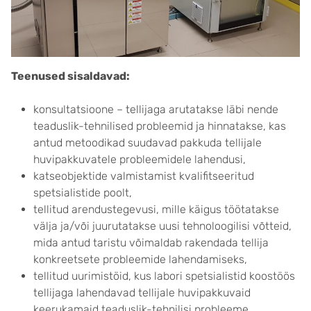
Teenused sisaldavad:
konsultatsioone – tellijaga arutatakse läbi nende
teaduslik-tehnilised probleemid ja hinnatakse, kas
antud metoodikad suudavad pakkuda tellijale
huvipakkuvatele probleemidele lahendusi,
katseobjektide valmistamist kvalifitseeritud
spetsialistide poolt,
tellitud arendustegevusi, mille käigus töötatakse
välja ja/või juurutatakse uusi tehnoloogilisi võtteid,
mida antud taristu võimaldab rakendada tellija
konkreetsete probleemide lahendamiseks,
tellitud uurimistöid, kus labori spetsialistid koostöös
tellijaga lahendavad tellijale huvipakkuvaid
keerukamaid teaduslik-tehnilisi probleeme.