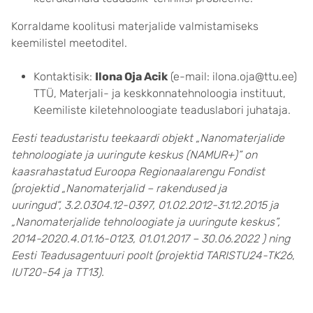
Korraldame koolitusi materjalide valmistamiseks
keemilistel meetoditel.
Kontaktisik:
Ilona Oja Acik
(e-mail: ilona.oja@ttu.ee)
TTÜ, Materjali- ja keskkonnatehnoloogia instituut,
Keemiliste kiletehnoloogiate teaduslabori juhataja.
Eesti teadustaristu teekaardi objekt „Nanomaterjalide
tehnoloogiate ja uuringute keskus (NAMUR+)” on
kaasrahastatud Euroopa Regionaalarengu Fondist
(projektid „Nanomaterjalid – rakendused ja
uuringud“, 3.2.0304.12-0397, 01.02.2012-31.12.2015 ja
„Nanomaterjalide tehnoloogiate ja uuringute keskus”,
2014-2020.4.01.16-0123, 01.01.2017 – 30.06.2022 ) ning
Eesti Teadusagentuuri poolt (projektid
TARISTU24-TK26
,
IUT20-54 ja TT13).