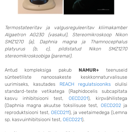
Termostateeritav ja valgusreguleeritav kliimakamber
Algaetron AG230 (
vasakul),
Stereomikroskoop Nikon
SMZ1270 (a), Daphnia magna ja Thamnocephalus
platyurus (b, c), pildistatud Nikon SMZ1270
stereomikroskoobiga
(paremal)
.
Antud kompleksiga pakub
NAMUR+
teenuseid
sünteetiliste nanoosakeste keskkonnaturvalisuse
uurimiseks, kasutades
REACH regulatsiooniks
olulisi
standard-teste vetikatega (Raphidocelis subcapitata
kasvu inhibitsiooni test,
OECD201
), kirpvähilistega
(Daphnia magna akuutse toksilisuse test,
OECD202
ja
reproduktsiooni test,
OECD211
), ja veetaimedega (Lemna
sp. kasvuinhibitsiooni test,
OECD221
).