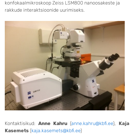
konfokaalmikroskoop
Zeiss LSM800
nanoosakeste ja
rakkude interaktsioonide uurimiseks.
Kontaktisikud:
Anne Kahru
(
anne.kahru@kbfi.ee
),
Kaja
Kasemets
(
kaja.kasemets@kbfi.ee
)