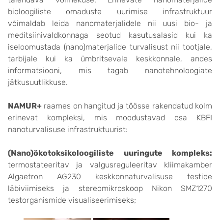
bioloogiliste omaduste uurimise infrastruktuur
võimaldab leida nanomaterjalidele nii uusi bio- ja
meditsiinivaldkonnaga seotud kasutusalasid kui ka
iseloomustada (nano)materjalide turvalisust nii tootjale,
tarbijale kui ka ümbritsevale keskkonnale, andes
informatsiooni, mis tagab nanotehnoloogiate
jätkusuutlikkuse.
NAMUR+
raames on hangitud ja töösse rakendatud kolm
erinevat kompleksi, mis moodustavad osa KBFI
nanoturvalisuse infrastruktuurist:
(Nano)ökotoksikoloogiliste uuringute kompleks:
termostateeritav ja valgusreguleeritav kliimakamber
Algaetron AG230 keskkonnaturvalisuse testide
läbiviimiseks ja stereomikroskoop Nikon SMZ1270
testorganismide visualiseerimiseks;