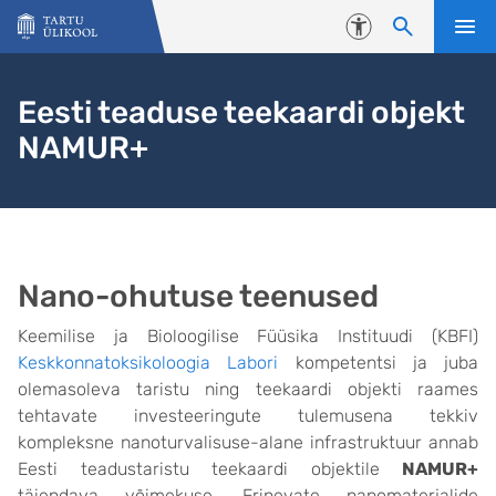
Liigu edasi põhisisu juurde
Juurdepääsetavus
Eesti teaduse teekaardi objekt
NAMUR+
Nano-ohutuse teenused
Keemilise ja Bioloogilise Füüsika Instituudi (KBFI)
Keskkonnatoksikoloogia Labori
kompetentsi ja juba
olemasoleva taristu ning teekaardi objekti raames
tehtavate investeeringute tulemusena tekkiv
kompleksne nanoturvalisuse-alane infrastruktuur annab
Eesti teadustaristu teekaardi objektile
NAMUR+
täiendava võimekuse. Erinevate nanomaterjalide