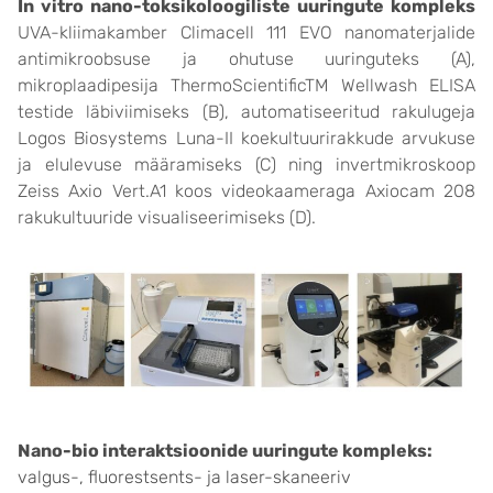
In vitro nano-toksikoloogiliste uuringute kompleks
UVA-kliimakamber Climacell 111 EVO nanomaterjalide
antimikroobsuse ja ohutuse uuringuteks (A),
mikroplaadipesija ThermoScientificTM Wellwash ELISA
testide läbiviimiseks (B), automatiseeritud rakulugeja
Logos Biosystems Luna-II koekultuurirakkude arvukuse
ja elulevuse määramiseks (C) ning invertmikroskoop
Zeiss Axio Vert.A1 koos videokaameraga Axiocam 208
rakukultuuride visualiseerimiseks (D).
Nano-bio interaktsioonide uuringute kompleks:
valgus-, fluorestsents- ja laser-skaneeriv