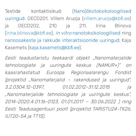
Testide kontaktisikud:
(Nano)ökotoksikoloogilised
uuringud
: OECD201, Villem Aruoja (
villem.aruoja@kbfi.ee
)
ja OECD202, 210 ja 211, Irina Blinova
(
irina.blinova@kbfi.ee
),
in vitro
nanotoksikoloogilised
ning
nanoosakeste ja rakkude interaktsioonide uuringud
: Kaja
Kasemets (
kaja.kasemets@kbfi.ee
).
Eesti teadustaristu teekaardi objekt „Nanomaterjalide
tehnoloogiate ja uuringute keskus (NAMUR+)” on
kaasrahastatud Euroopa Regionaalarengu Fondist
(projektid „Nanomaterjalid – rakendused ja uuringud“,
3.2.0304.12-0397, 01.02.2012-31.12.2015 ja
„Nanomaterjalide tehnoloogiate ja uuringute keskus”,
2014-2020.4.01.16-0123, 01.01.2017 – 30.06.2022 ) ning
Eesti Teadusagentuuri poolt (projektid TARISTU24-TK26,
IUT20-54 ja TT13).