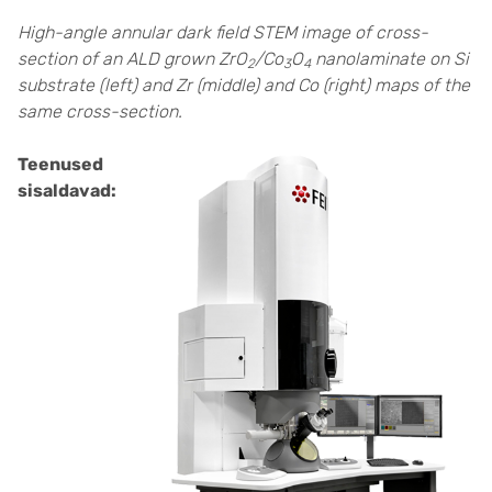
High-angle annular dark field STEM image of cross-
section of an ALD grown ZrO
/Co
O
nanolaminate on Si
2
3
4
substrate (left) and Zr (middle) and Co (right) maps of the
same cross-section.
Teenused
sisaldavad: