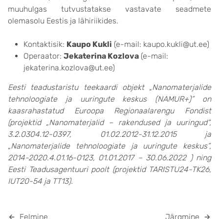
muuhulgas tutvustatakse vastavate seadmete
olemasolu Eestis ja lähiriikides.
Kontaktisik:
Kaupo Kukli
(e-mail: kaupo.kukli@ut.ee)
Operaator:
Jekaterina Kozlova
(e-mail:
jekaterina.kozlova@ut.ee)
Eesti teadustaristu teekaardi objekt „Nanomaterjalide
tehnoloogiate ja uuringute keskus (NAMUR+)” on
kaasrahastatud Euroopa Regionaalarengu Fondist
(projektid „Nanomaterjalid – rakendused ja uuringud“,
3.2.0304.12-0397, 01.02.2012-31.12.2015 ja
„Nanomaterjalide tehnoloogiate ja uuringute keskus”,
2014-2020.4.01.16-0123, 01.01.2017 – 30.06.2022 ) ning
Eesti Teadusagentuuri poolt (projektid TARISTU24-TK26,
IUT20-54 ja TT13).
Eelmine
Järgmine