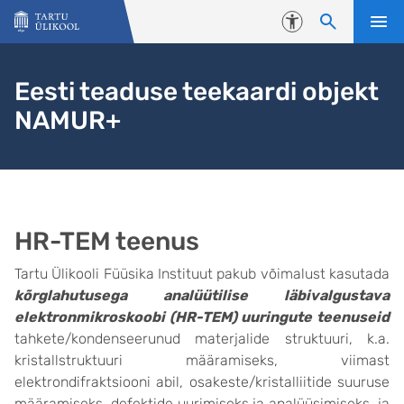
Liigu edasi põhisisu juurde
Juurdepääsetavus
Eesti teaduse teekaardi objekt
NAMUR+
HR-TEM teenus
Tartu Ülikooli Füüsika Instituut pakub võimalust kasutada
kõrglahutusega
analüütilise läbivalgustava
elektronmikroskoobi (HR-TEM) uuringute teenuseid
tahkete/kondenseerunud materjalide struktuuri, k.a.
kristallstruktuuri määramiseks, viimast
elektrondifraktsiooni abil, osakeste/kristalliitide suuruse
määramiseks, defektide uurimiseks ja analüüsimiseks, ja