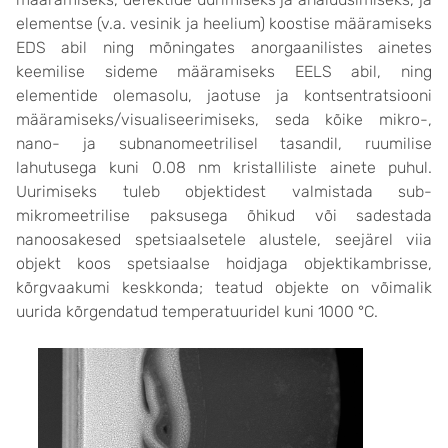
elementse (v.a. vesinik ja heelium) koostise määramiseks
EDS abil ning mõningates anorgaanilistes ainetes
keemilise sideme määramiseks EELS abil, ning
elementide olemasolu, jaotuse ja kontsentratsiooni
määramiseks/visualiseerimiseks, seda kõike mikro-,
nano- ja subnanomeetrilisel tasandil, ruumilise
lahutusega kuni 0.08 nm kristalliliste ainete puhul.
Uurimiseks tuleb objektidest valmistada sub-
mikromeetrilise paksusega õhikud või sadestada
nanoosakesed spetsiaalsetele alustele, seejärel viia
objekt koos spetsiaalse hoidjaga objektikambrisse,
kõrgvaakumi keskkonda; teatud objekte on võimalik
uurida kõrgendatud temperatuuridel kuni 1000 °C.