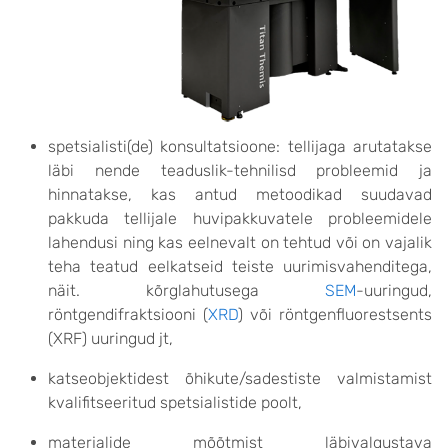
spetsialisti(de) konsultatsioone: tellijaga arutatakse
läbi nende teaduslik-tehnilisd probleemid ja
hinnatakse, kas antud metoodikad suudavad
pakkuda tellijale huvipakkuvatele probleemidele
lahendusi ning kas eelnevalt on tehtud või on vajalik
teha teatud eelkatseid teiste uurimisvahenditega,
näit. kõrglahutusega
SEM
-uuringud,
röntgendifraktsiooni (
XRD
) või röntgenfluorestsents
(XRF) uuringud jt,
katseobjektidest õhikute/sadestiste valmistamist
kvalifitseeritud spetsialistide poolt,
materjalide mõõtmist läbivalgustava