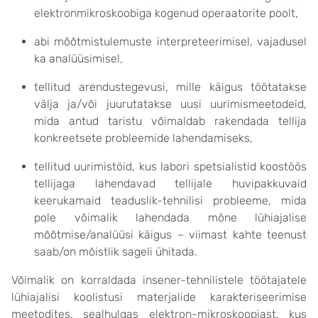
elektronmikroskoobiga kogenud operaatorite poolt,
abi mõõtmistulemuste interpreteerimisel, vajadusel
ka analüüsimisel,
tellitud arendustegevusi, mille käigus töötatakse
välja ja/või juurutatakse uusi uurimismeetodeid,
mida antud taristu võimaldab rakendada tellija
konkreetsete probleemide lahendamiseks,
tellitud uurimistöid, kus labori spetsialistid koostöös
tellijaga lahendavad tellijale huvipakkuvaid
keerukamaid teaduslik-tehnilisi probleeme, mida
pole võimalik lahendada mõne lühiajalise
mõõtmise/analüüsi käigus – viimast kahte teenust
saab/on mõistlik sageli ühitada.
Võimalik on korraldada insener-tehnilistele töötajatele
lühiajalisi koolistusi materjalide karakteriseerimise
meetodites, sealhulgas elektron-mikroskoopiast, kus